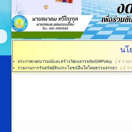
นโ
ประกาศเจตนารมณ์และสร้างวัฒนธรรมNoGiftPolicy
( 4 รายก
รายงานการรับทรัพย์สินประโยชน์อื่นใดโดยธรรมจรรยา
( 2 รา